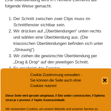
folgende Weise gemacht:
Der Schnitt zwischen zwei Clips muss im
Schnittfenster sichtbar sein.
Wir drücken auf „Überblendungen“ unten rechts
und wählen eine Überblendung aus. (Die
klassischen Überblendungen befinden sich unter
„Streuung“)
Wir ziehen die gewünschte Überblendung per
„Drag & Drop“ auf den jeweiligen Schnitt.
Es erscheint das Fenster
„Überblendungsanpassungen“. Dort haben wir die
Cookie-Zustimmung verwalten -
Sie können die Seite auch ohne
Wahl, ob die Überblendung nur auf den vorderen
Cookies nutzen!
oder hinteren Clip oder auf beide angewendet
werden soll. Da es sich ja um einen Übergang
Diese Seite wird gerade umgebaut. //
Site under construction. //
Spletna
zwischen zwei Clips handelt, wählen wir meist
stran je v prenovi. //
Yapim Asamasindadir.
„Zwischen Clips“ aus.
Wir verwenden Cookies, um unsere Website und unseren Service zu