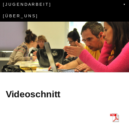
[ J U G E N D A R B E I T ]
[ Ü B E R _ U N S ]
Videoschnitt